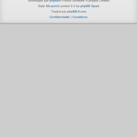
Développé par
phpBB
® Forum Software © phpBB Limited
Style
IDLaunch
ported 3.3 by
phpBB Spain
Traduit par
phpBB-fr.com
Confidentialité
|
Conditions