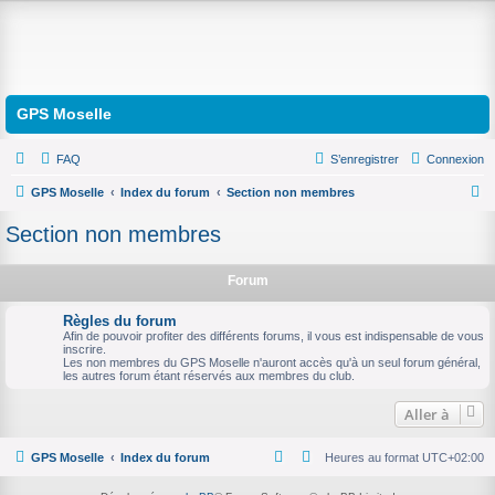
GPS Moselle
FAQ
S’enregistrer
Connexion
GPS Moselle
Index du forum
Section non membres
R
Section non membres
e
c
Forum
h
Règles du forum
e
Afin de pouvoir profiter des différents forums, il vous est indispensable de vous
inscrire.
r
Les non membres du GPS Moselle n'auront accès qu'à un seul forum général,
les autres forum étant réservés aux membres du club.
c
h
Aller à
e
r
GPS Moselle
Index du forum
Heures au format
UTC+02:00