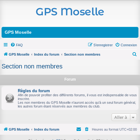
GPS Moselle
FAQ
S’enregistrer
Connexion
GPS Moselle
Index du forum
Section non membres
R
Section non membres
e
c
Forum
h
Règles du forum
e
Afin de pouvoir profiter des différents forums, il vous est indispensable de vous
inscrire.
r
Les non membres du GPS Moselle n'auront accès qu'à un seul forum général,
les autres forum étant réservés aux membres du club.
c
h
Aller à
e
r
GPS Moselle
Index du forum
Heures au format
UTC+02:00