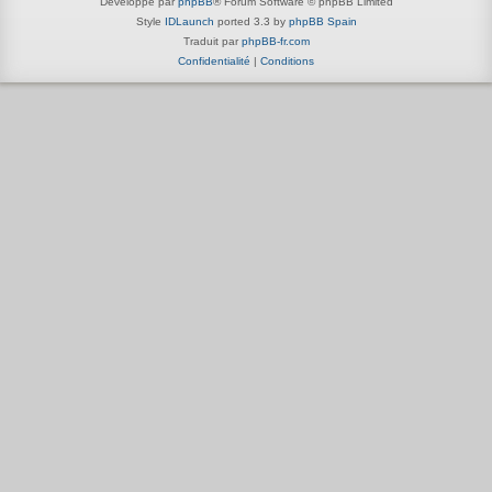
Développé par
phpBB
® Forum Software © phpBB Limited
Style
IDLaunch
ported 3.3 by
phpBB Spain
Traduit par
phpBB-fr.com
Confidentialité
|
Conditions