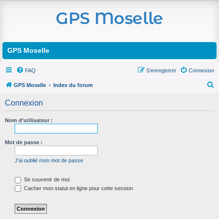
GPS Moselle
FAQ
S’enregistrer
Connexion
GPS Moselle
Index du forum
R
Connexion
e
c
Nom d’utilisateur :
h
Mot de passe :
e
r
J’ai oublié mon mot de passe
c
h
Se souvenir de moi
Cacher mon statut en ligne pour cette session
e
r