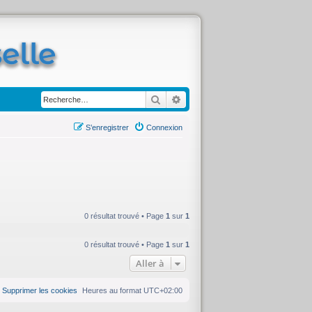
Rechercher
Recherche avancée
S’enregistrer
Connexion
0 résultat trouvé • Page
1
sur
1
0 résultat trouvé • Page
1
sur
1
Aller à
Supprimer les cookies
Heures au format
UTC+02:00