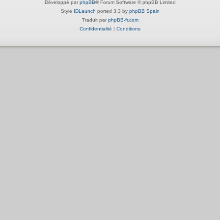
Développé par
phpBB
® Forum Software © phpBB Limited
Style
IDLaunch
ported 3.3 by
phpBB Spain
Traduit par
phpBB-fr.com
Confidentialité
|
Conditions