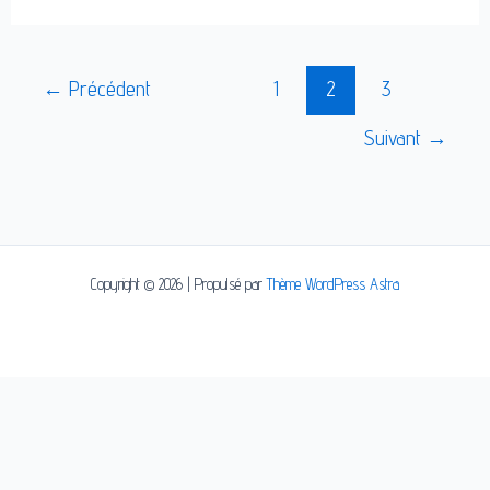
←
Précédent
1
2
3
Suivant
→
Copyright © 2026 | Propulsé par
Thème WordPress Astra