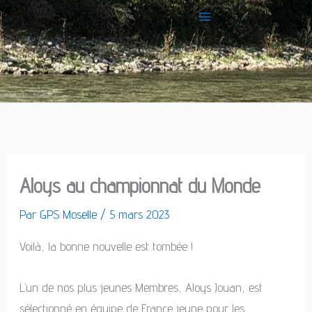
Aller
au
contenu
Aloys au championnat du Monde
Par
GPS Moselle
/
5 mars 2023
Voilà, la bonne nouvelle est tombée !
L’un de nos plus jeunes Membres, Aloys Jouan, est
sélectionné en équipe de France jeune pour les